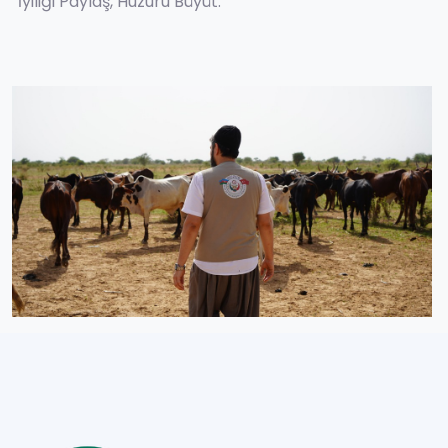
“İyiliği Paylaş, Huzuru Büyüt.”