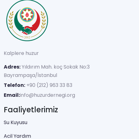
Kalplere huzur
Adres:
Yıldırım Mah. koç Sokak No:3
Bayrampaşa/İstanbul
Telefon:
+90 (212) 963 33 83
Email:
info@huzurdernegi.org
Faaliyetlerimiz
Su Kuyusu
Acil Yardım