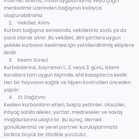
İnternet sitemiz, mobil uygulamamız veya çağrı
merkezimiz üzerinden bağışınızı kolayca
oluşturabilirsiniz.
2. Vekâlet Alımı
Kurban bağışınız esnasında, vekâletiniz sözlü ya da
yazılı olarak alınır. Bu vekâlet, dinî şartlara uygun
şekilde kurbanın kesilmesi için yetkilendirilmiş ekiplere
iletilir.
3. Kesim Süreci
Kurbanlarınız, bayramın 1., 2. veya 3. günü, İslami
kurallara tam uygun biçimde, ehil kasaplarca kesilir.
Her bir hayvanın sağlık ve hijyen kontrolleri önceden
yapılır.
4. Et Dağıtımı
Kesilen kurbanların etleri, başta yetimler, öksüzler,
ihtiyaç sahibi aileler, yurtlar, medreseler ve savaş
mağdurlarına ulaştırılır. Bu süreç, dernek
gönüllülerimiz ve yerel partner kuruluşlarımızla
birlikte büyük bir titizlikle yürütülür.