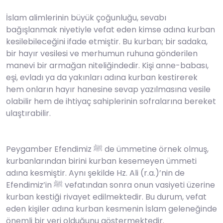
İslam alimlerinin büyük çoğunluğu, sevabı
bağışlanmak niyetiyle vefat eden kimse adına kurban
kesilebileceğini ifade etmiştir. Bu kurban; bir sadaka,
bir hayır vesilesi ve merhumun ruhuna gönderilen
manevi bir armağan niteliğindedir. Kişi anne-babası,
eşi, evladı ya da yakınları adına kurban kestirerek
hem onların hayır hanesine sevap yazılmasına vesile
olabilir hem de ihtiyaç sahiplerinin sofralarına bereket
ulaştırabilir.
Peygamber Efendimiz ﷺ de ümmetine örnek olmuş,
kurbanlarından birini kurban kesemeyen ümmeti
adına kesmiştir. Aynı şekilde Hz. Ali (r.a.)’nin de
Efendimiz’in ﷺ vefatından sonra onun vasiyeti üzerine
kurban kestiği rivayet edilmektedir. Bu durum, vefat
eden kişiler adına kurban kesmenin İslam geleneğinde
önemli bir yeri olduğunu göstermektedir.